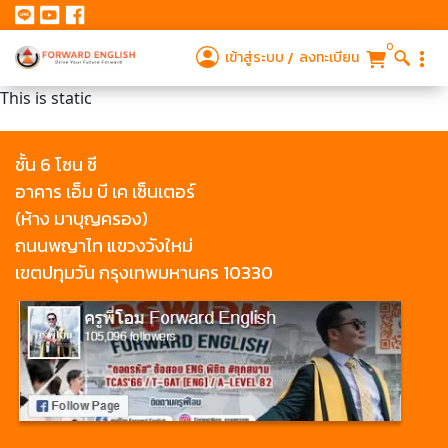
0
เข้าสู่ระบบ
ลงทะเบียน
This is static
ชั้น 6 โซน ซี
อาคาร เอ็ม บี เค เซ็นเตอร์
(ห้าง มาบุญครอง)
ถนนพญาไท แขวงวังใหม่
เขตปทุมวัน กรุงเทพมหานคร 10330