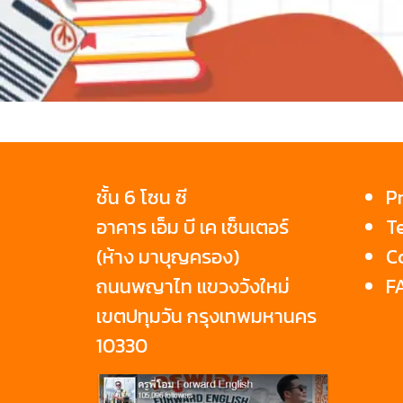
ชั้น 6 โซน ซี
P
อาคาร เอ็ม บี เค เซ็นเตอร์
T
(ห้าง มาบุญครอง)
C
ถนนพญาไท แขวงวังใหม่
F
เขตปทุมวัน กรุงเทพมหานคร
10330