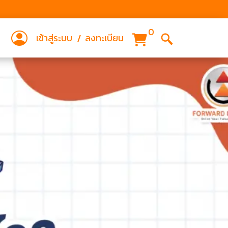
0
เข้าสู่ระบบ
ลงทะเบียน